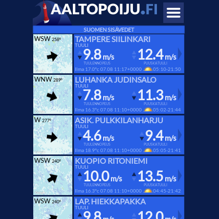
SUOMEN SISÄVEDET
TAMPERE SIILINKARI
WSW
258°
TUULI
9.8
12.4
m/s
m/s
TUULENNOPEUS
PUUSKATUULI
Ilma 17.0°c
07.08 11:17+0000
05:10-21:50
LUHANKA JUDINSALO
WNW
289°
TUULI
7.8
11.3
m/s
m/s
TUULENNOPEUS
PUUSKATUULI
Ilma 16.3°c
07.08 11:10+0000
05:02-21:44
ASIK. PULKKILANHARJU
W
277°
TUULI
4.6
9.4
m/s
m/s
TUULENNOPEUS
PUUSKATUULI
Ilma 18.9°c
07.08 11:10+0000
05:05-21:41
KUOPIO RITONIEMI
WSW
240°
TUULI
10.0
13.5
m/s
m/s
TUULENNOPEUS
PUUSKATUULI
Ilma 16.3°c
07.08 11:10+0000
04:45-21:42
LAP. HIEKKAPAKKA
WSW
240°
TUULI
9.8
12.0