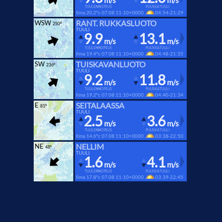
m/s
m/s
TUULENNOPEUS
PUUSKATUULI
Ilma 20.2°c
07.08 11:10+0000
04:54-21:29
RANT. RUKKASLUOTO
WSW
250°
TUULI
9.9
13.1
m/s
m/s
TUULENNOPEUS
PUUSKATUULI
Ilma 19.4°c
07.08 11:10+0000
04:48-21:35
TUISKAVANLUOTO
SW
236°
TUULI
9.2
11.8
m/s
m/s
TUULENNOPEUS
PUUSKATUULI
Ilma 19.2°c
07.08 11:10+0000
04:40-21:34
SEITALAASSA
E
81°
TUULI
2.5
3.6
m/s
m/s
TUULENNOPEUS
PUUSKATUULI
Ilma 14.6°c
07.08 11:10+0000
03:38-22:50
NELLIM
NE
48°
TUULI
1.6
4.1
m/s
m/s
TUULENNOPEUS
PUUSKATUULI
Ilma 17.8°c
07.08 11:10+0000
03:39-22:45