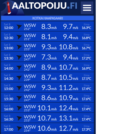
KOTKA HAAPASAARI
8.3
9.7
WSW
Sat 8
Ilma
12:00
m/s
m/s
16.3°C
252°
8.1
9.4
WSW
Sat 8
Ilma
12:30
m/s
m/s
16.8°C
251°
9.3
10.8
WSW
Sat 8
Ilma
13:00
m/s
m/s
16.7°C
255°
7.3
9.4
WSW
Sat 8
Ilma
13:30
m/s
m/s
17.2°C
247°
8.9
10.7
WSW
Sat 8
Ilma
14:00
m/s
m/s
16.9°C
242°
8.7
10.5
WSW
Sat 8
Ilma
14:30
m/s
m/s
17.1°C
239°
9.3
11.2
WSW
Sat 8
Ilma
15:00
m/s
m/s
17.4°C
242°
8.6
10.9
WSW
Sat 8
Ilma
15:30
m/s
m/s
17.6°C
247°
10.1
12.4
WSW
Sat 8
Ilma
16:00
m/s
m/s
17.4°C
253°
10.7
13.1
WSW
Sat 8
Ilma
16:30
m/s
m/s
17.4°C
253°
10.6
12.7
WSW
Sat 8
Ilma
17:00
m/s
m/s
17.3°C
254°